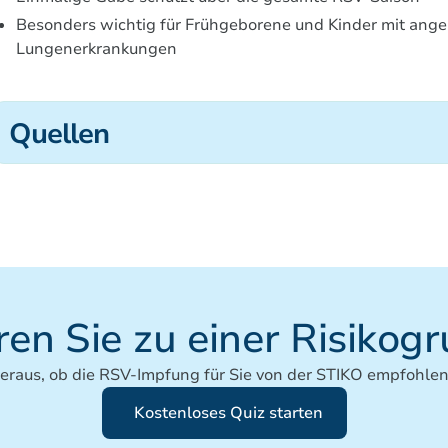
Besonders wichtig für Frühgeborene und Kinder mit ang
Lungenerkrankungen
Quellen
1
https://infektionsradar.gesund.bund.de/de/rsv/inzidenz
2
https://www.rki.de/DE/Aktuelles/Publikationen/RKI-R
doc16804514bodyText10
3
https://www.infektionsschutz.de/erregersteckbriefe/rsv/
4
https://www.rki.de/DE/Aktuelles/Publikationen/Epidemi
tionFile&v=7
en Sie zu einer Risikog
heraus, ob die RSV-Impfung für Sie von der STIKO empfohlen 
Kostenloses Quiz starten