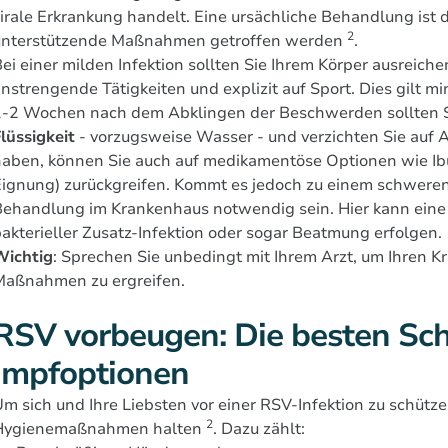
irale Erkrankung handelt. Eine ursächliche Behandlung ist 
2
unterstützende Maßnahmen getroffen werden
.
ei einer milden Infektion sollten Sie Ihrem Körper ausreich
nstrengende Tätigkeiten und explizit auf Sport. Dies gilt 
-2 Wochen nach dem Abklingen der Beschwerden sollten Sie
lüssigkeit
- vorzugsweise Wasser - und verzichten Sie auf A
aben, können Sie auch auf medikamentöse Optionen wie Ibu
ignung) zurückgreifen. Kommt es jedoch zu einem schweren 
ehandlung im Krankenhaus notwendig sein. Hier kann eine 
akterieller Zusatz-Infektion oder sogar Beatmung erfolgen.
Wichtig
: Sprechen Sie unbedingt mit Ihrem Arzt, um Ihren K
Maßnahmen zu ergreifen.
RSV vorbeugen: Die besten S
Impfoptionen
m sich und Ihre Liebsten vor einer RSV-Infektion zu schütz
2
Hygienemaßnahmen halten
. Dazu zählt: