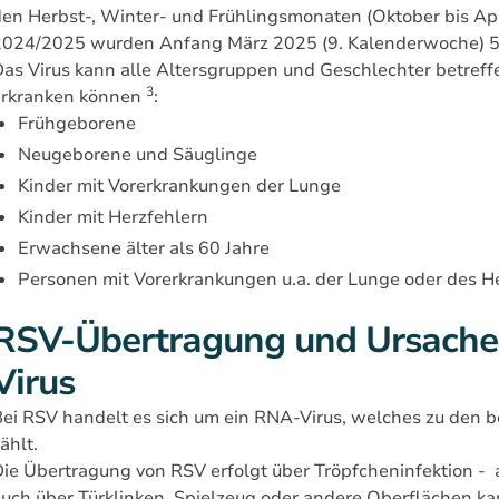
en Herbst-, Winter- und Frühlingsmonaten (Oktober bis Ap
2024/2025 wurden Anfang März 2025 (9. Kalenderwoche) 5.
as Virus kann alle Altersgruppen und Geschlechter betreff
3
erkranken können
:
Frühgeborene
Neugeborene und Säuglinge
Kinder mit Vorerkrankungen der Lunge
Kinder mit Herzfehlern
Erwachsene älter als 60 Jahre
Personen mit Vorerkrankungen u.a. der Lunge oder des H
RSV-Übertragung und Ursachen:
Virus
Bei RSV handelt es sich um ein RNA-Virus, welches zu den
ählt.
ie Übertragung von RSV erfolgt über Tröpfcheninfektion -
auch über Türklinken, Spielzeug oder andere Oberflächen 