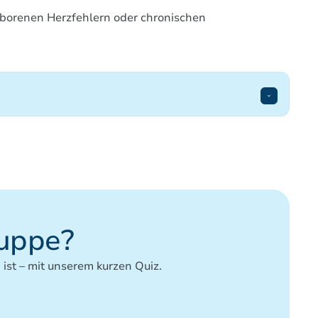
eborenen Herzfehlern oder chronischen
atgeber/Ratgeber/Ratgeber_RSV.html?nn=16777040#
ologisches-Bulletin/2025/04_25.pdf?__blob=publica
ruppe?
ist – mit unserem kurzen Quiz.