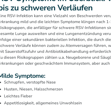
bis zu schweren Verläufen
ine RSV-Infektion kann eine Vielzahl von Beschwerden verur
rkrankung mild und die leichten Symptome klingen nach 1
isikogruppen, die anfälliger für schwere RSV-Infektionen si
gesamte Lunge ausweiten und eine Lungenentzündung verurs
nfolge einer sekundären bakteriellen Infektion, die durch d
Schwere Verläufe können zudem zu Atemversagen führen, w
it Sauerstoffzufuhr und Antibiotikabehandlung erforderlic
u diesen Risikogruppen zählen u.a. Neugeborene und Säugl
Erkrankungen oder geschwächtem Immunsystem, aber auch 
Milde Symptome:
Schnupfen, verstopfte Nase
Husten, Niesen, Halsschmerzen
Leichtes Fieber
Appetitlosigkeit, allgemeines Unwohlsein