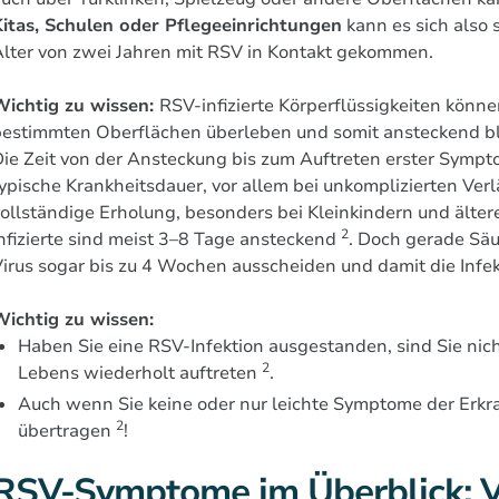
Kitas, Schulen oder Pflegeeinrichtungen
kann es sich also 
lter von zwei Jahren mit RSV in Kontakt gekommen.
Wichtig zu wissen:
RSV-infizierte Körperflüssigkeiten kön
bestimmten Oberflächen überleben und somit ansteckend b
ie Zeit von der Ansteckung bis zum Auftreten erster Sympto
ypische Krankheitsdauer, vor allem bei unkomplizierten Verl
vollständige Erholung, besonders bei Kleinkindern und äl
2
nfizierte sind meist 3–8 Tage ansteckend
. Doch gerade Sä
irus sogar bis zu 4 Wochen ausscheiden und damit die Infe
Wichtig zu wissen:
Haben Sie eine RSV-Infektion ausgestanden, sind Sie ni
2
Lebens wiederholt auftreten
.
Auch wenn Sie keine oder nur leichte Symptome der Erkr
2
übertragen
!
RSV-Symptome im Überblick: V