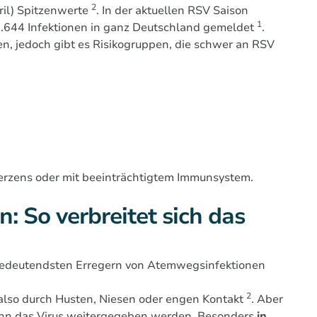
2
ril) Spitzenwerte
. In der aktuellen RSV Saison
1
644 Infektionen in ganz Deutschland gemeldet
.
en, jedoch gibt es Risikogruppen, die schwer an RSV
erzens oder mit beeinträchtigtem Immunsystem.
 So verbreitet sich das
 bedeutendsten Erregern von Atemwegsinfektionen
2
 also durch Husten, Niesen oder engen Kontakt
. Aber
kann das Virus weitergegeben werden. Besonders
in