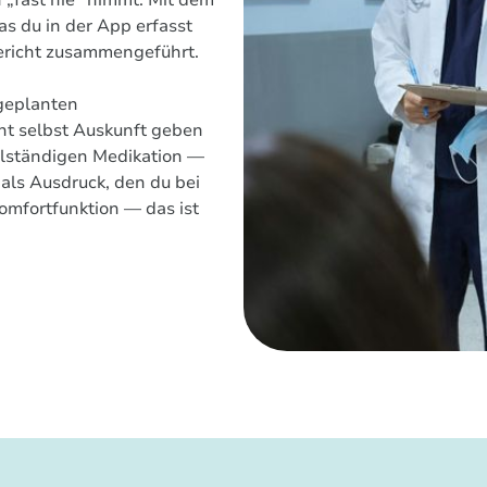
 „fast nie” nimmt. Mit dem
was du in der App erfasst
Bericht zusammengeführt.
ngeplanten
ht selbst Auskunft geben
ollständigen Medikation —
ls Ausdruck, den du bei
omfortfunktion — das ist