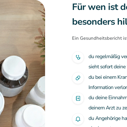
Für wen ist 
besonders hil
Ein Gesundheitsbericht i
du regelmäßig ver
sieht sofort deine
du bei einem Kran
Information verlo
du deine Einnahm
deinem Arzt zu z
du Angehörige has