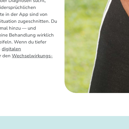
er Diagnosen sucht,
idersprüchlichen
te in der App sind von
ituation zugeschnitten. Du
nmal hinzu — und
deine Behandlung wirklich
eifeln. Wenn du tiefer
n
digitalen
r den
Wechselwirkungs-